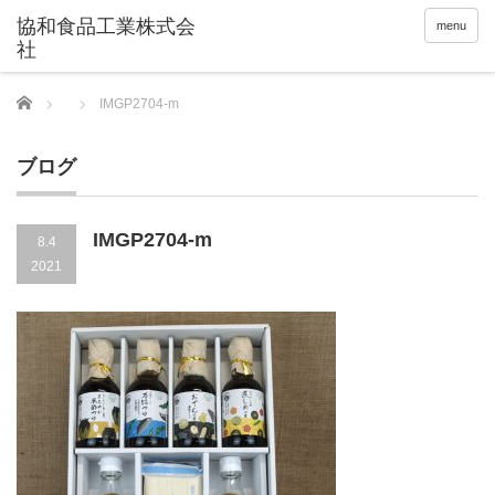
menu
Home
IMGP2704-m
ブログ
IMGP2704-m
8.4
2021